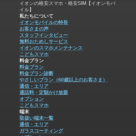
イオンの格安スマホ・格安SIM【イオンモバ
イル】
私たちについて
イオンモバイルの特長
お客さまの声
スタッフインタビュー
無料おためしサービス
イオンのスマホメンテナンス
こどもスマホ
料金プラン
料金プラン
料金プラン診断
やさしいプラン（60歳以上のお客さま）
通信・エリア
通話料・定額かけ放題
オプション
こどもスマホ
端末
取扱い端末一覧
通信・エリア
ガラスコーティング