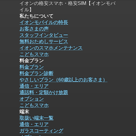
イオンの格安スマホ・格安SIM【イオンモバ
イル】
私たちについて
イオンモバイルの特長
お客さまの声
スタッフインタビュー
無料おためしサービス
イオンのスマホメンテナンス
こどもスマホ
料金プラン
料金プラン
料金プラン診断
やさしいプラン（60歳以上のお客さま）
通信・エリア
通話料・定額かけ放題
オプション
こどもスマホ
端末
取扱い端末一覧
通信・エリア
ガラスコーティング