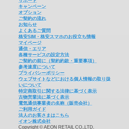
サポート
キャンペーン
オプション
ご契約の流れ
お知らせ
よくあるご質問
格安SIM・格安スマホのお役立ち情報
マイページ
通信・エリア
各種サービスの設定方法
ご契約の前に（契約約款・重要事項）
参考速度について
プライバシーポリシー
ウェブサイトなどにおける個人情報の取り扱
いについて
特定商取引に関する法律に基づく表示
古物営業法に基づく表示
電気通信事業者の名称（販売会社）
ご利用ガイド
法人のお客さまはこちら
イオン株式会社
Copyright © AEON RETAIL CO.,LTD.