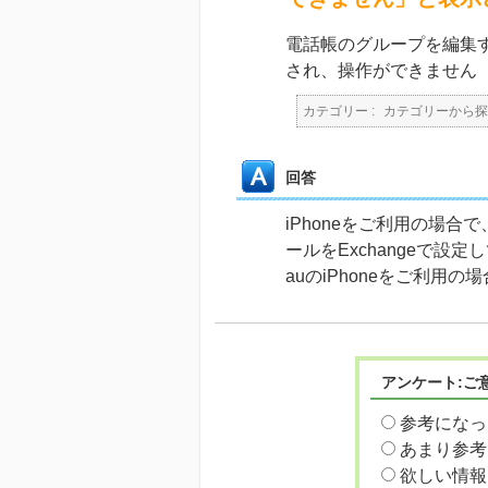
電話帳のグループを編集
され、操作ができません
カテゴリー :
カテゴリーから探
回答
iPhoneをご利用の場
ールをExchangeで設
auのiPhoneをご利用
アンケート:ご
参考になっ
あまり参考
欲しい情報