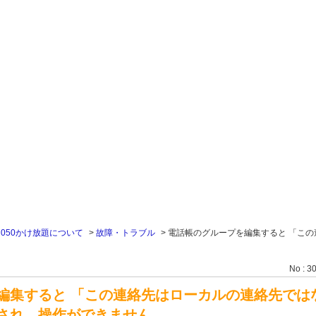
>
050かけ放題について
>
故障・トラブル
>
電話帳のグループを編集すると 「この
No : 3
編集すると 「この連絡先はローカルの連絡先では
され、操作ができません