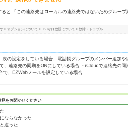
すると 「この連絡先はローカルの連絡先ではないためグループ
す
>
オプションについて
>
050かけ放題について
>
故障・トラブル
合で、次の設定をしている場合、電話帳グループのメンバー追加や
定して、連絡先の同期をONにしている場合 ・iCloudで連絡先の
の場合で、EZWebメールを設定している場合
意見をお聞かせください
た
にならなかった
と違った