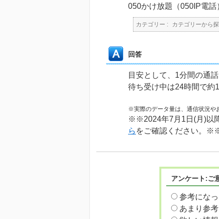
050かけ放題（050I
カテゴリー :
カテゴリーから探
回答
目安として、1分間の通話
待ち受け中は24時間で約1
※実際のデータ量は、通信状況や
※※2024年7月1日(
ら
をご確認ください。※
アンケート:ご
参考になっ
あまり参考