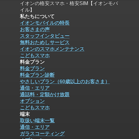
イオンの格安スマホ・格安SIM【イオンモバ
イル】
私たちについて
イオンモバイルの特長
お客さまの声
スタッフインタビュー
無料おためしサービス
イオンのスマホメンテナンス
こどもスマホ
料金プラン
料金プラン
料金プラン診断
やさしいプラン（60歳以上のお客さま）
通信・エリア
通話料・定額かけ放題
オプション
こどもスマホ
端末
取扱い端末一覧
通信・エリア
ガラスコーティング