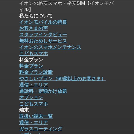
イオンの格安スマホ・格安SIM【イオンモバ
イル】
私たちについて
イオンモバイルの特長
お客さまの声
スタッフインタビュー
無料おためしサービス
イオンのスマホメンテナンス
こどもスマホ
料金プラン
料金プラン
料金プラン診断
やさしいプラン（60歳以上のお客さま）
通信・エリア
通話料・定額かけ放題
オプション
こどもスマホ
端末
取扱い端末一覧
通信・エリア
ガラスコーティング