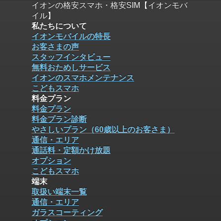
イオンの格安スマホ・格安SIM【イオンモバ
イル】
私たちについて
イオンモバイルの特長
お客さまの声
スタッフインタビュー
無料おためしサービス
イオンのスマホメンテナンス
こどもスマホ
料金プラン
料金プラン
料金プラン診断
やさしいプラン（60歳以上のお客さま）
通信・エリア
通話料・定額かけ放題
オプション
こどもスマホ
端末
取扱い端末一覧
通信・エリア
ガラスコーティング