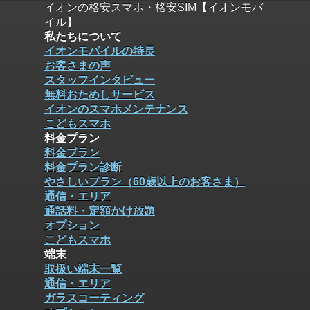
イオンの格安スマホ・格安SIM【イオンモバ
イル】
私たちについて
イオンモバイルの特長
お客さまの声
スタッフインタビュー
無料おためしサービス
イオンのスマホメンテナンス
こどもスマホ
料金プラン
料金プラン
料金プラン診断
やさしいプラン（60歳以上のお客さま）
通信・エリア
通話料・定額かけ放題
オプション
こどもスマホ
端末
取扱い端末一覧
通信・エリア
ガラスコーティング