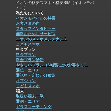
イオンの格安スマホ・格安SIM【イオンモバ
イル】
私たちについて
イオンモバイルの特長
お客さまの声
スタッフインタビュー
無料おためしサービス
イオンのスマホメンテナンス
こどもスマホ
料金プラン
料金プラン
料金プラン診断
やさしいプラン（60歳以上のお客さま）
通信・エリア
通話料・定額かけ放題
オプション
こどもスマホ
端末
取扱い端末一覧
通信・エリア
ガラスコーティング