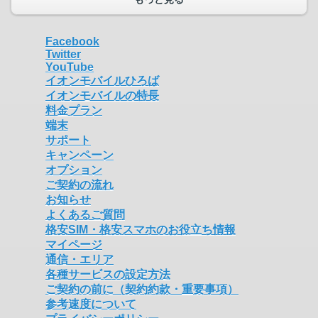
Facebook
Twitter
YouTube
イオンモバイルひろば
イオンモバイルの特長
料金プラン
端末
サポート
キャンペーン
オプション
ご契約の流れ
お知らせ
よくあるご質問
格安SIM・格安スマホのお役立ち情報
マイページ
通信・エリア
各種サービスの設定方法
ご契約の前に（契約約款・重要事項）
参考速度について